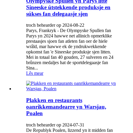
Olympyske Spullen yn Parys litte
Sineeske útstekkende produksje en
súkses fan delegaasje sjen
troch behearder op 2024-08-22
Parys, Frankryk - De Olympyske Spullen fan
Parys yn 2024 hawwe net allinich opmerklike
prestaasjes sjoen fan atleten fan oer de hiele
wrâld, mar hawwe ek de yndrukwekkende
opkomst fan 'e Sineeske produksje sjen litten.
Mei in totaal fan 40 gouden, 27 sulveren en 24
brûnzen medaljes hat de sportdelegaasje fan
Sina...
Lês mear
Plakken en restaurants
oanrikkemandearre yn Warsjau,
Poalen
troch behearder op 2024-07-31
De Republyk Poalen, lizzend yn it midden fan