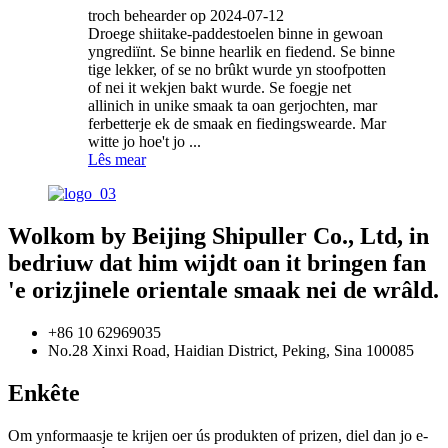
troch behearder op 2024-07-12
Droege shiitake-paddestoelen binne in gewoan
yngrediïnt. Se binne hearlik en fiedend. Se binne
tige lekker, of se no brûkt wurde yn stoofpotten
of nei it wekjen bakt wurde. Se foegje net
allinich in unike smaak ta oan gerjochten, mar
ferbetterje ek de smaak en fiedingswearde. Mar
witte jo hoe't jo ...
Lês mear
Wolkom by Beijing Shipuller Co., Ltd, in
bedriuw dat him wijdt oan it bringen fan
'e orizjinele orientale smaak nei de wrâld.
+86 10 62969035
No.28 Xinxi Road, Haidian District, Peking, Sina 100085
Enkête
Om ynformaasje te krijen oer ús produkten of prizen, diel dan jo e-