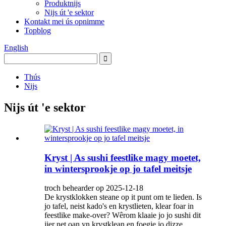
Produktnijs
Nijs út 'e sektor
Kontakt mei ús opnimme
Topblog
English
Thús
Nijs
Nijs út 'e sektor
Kryst | As sushi feestlike magy moetet,
in wintersprookje op jo tafel meitsje
troch behearder op 2025-12-18
De krystklokken steane op it punt om te lieden. Is
jo tafel, neist kado's en krystlieten, klear foar in
feestlike make-over? Wêrom klaaie jo jo sushi dit
jier net oan yn krystklean en foegje jo dizze