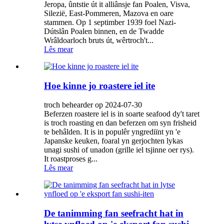
Jeropa, ûntstie út it alliânsje fan Poalen, Visva,
Silezië, East-Pommeren, Mazova en oare
stammen. Op 1 septimber 1939 foel Nazi-
Dútslân Poalen binnen, en de Twadde
Wrâldoarloch bruts út, wêrtroch't...
Lês mear
Hoe kinne jo roastere iel ite
troch behearder op 2024-07-30
Beferzen roastere iel is in soarte seafood dy't taret
is troch roasting en dan beferzen om syn frisheid
te behâlden. It is in populêr yngrediïnt yn 'e
Japanske keuken, foaral yn gerjochten lykas
unagi sushi of unadon (grille iel tsjinne oer rys).
It roastproses g...
Lês mear
De tanimming fan seefracht hat in