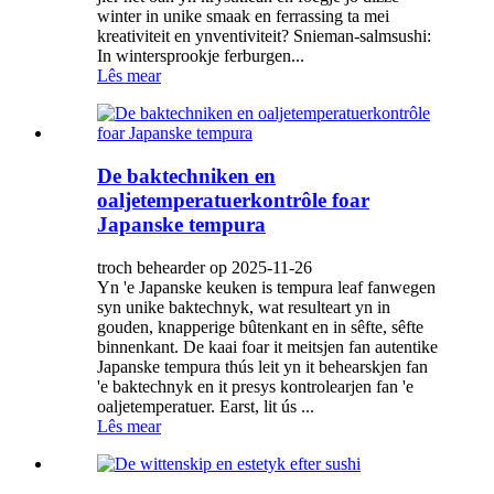
winter in unike smaak en ferrassing ta mei
kreativiteit en ynventiviteit? Snieman-salmsushi:
In wintersprookje ferburgen...
Lês mear
De baktechniken en
oaljetemperatuerkontrôle foar
Japanske tempura
troch behearder op 2025-11-26
Yn 'e Japanske keuken is tempura leaf fanwegen
syn unike baktechnyk, wat resulteart yn in
gouden, knapperige bûtenkant en in sêfte, sêfte
binnenkant. De kaai foar it meitsjen fan autentike
Japanske tempura thús leit yn it behearskjen fan
'e baktechnyk en it presys kontrolearjen fan 'e
oaljetemperatuer. Earst, lit ús ...
Lês mear