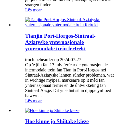
soargen ûnder...
Lês mear
Tianjin Port-Horgos-Sintraal-
Aziatyske ynternasjonale
yntermodale trein fertrekt
troch behearder op 2024-07-27
Op 'e jûn fan 13 july ferfear de ynternasjonale
intermodale trein fan Tianjin Port-Horgos nei
Sintraal-Aziatyske lannen sûnder problemen, wat
in wichtige mylpeal markearre op it mêd fan
ynternasjonaal ferfier en de ûntwikkeling fan
Sintraal-Aazje. Dit ynsidint sil in djippe ynfloed
hawwe...
Lês mear
Hoe kinne jo Shiitake kieze