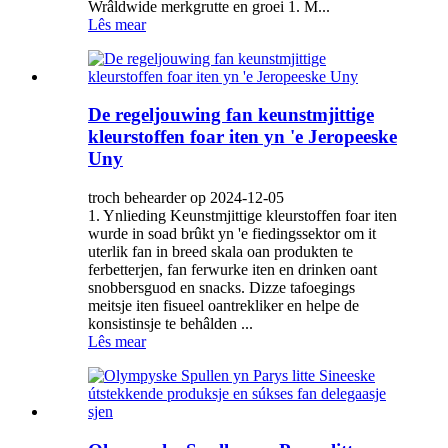
Wrâldwide merkgrutte en groei 1. M...
Lês mear
De regeljouwing fan keunstmjittige
kleurstoffen foar iten yn 'e Jeropeeske
Uny
troch behearder op 2024-12-05
1. Ynlieding Keunstmjittige kleurstoffen foar iten
wurde in soad brûkt yn 'e fiedingssektor om it
uterlik fan in breed skala oan produkten te
ferbetterjen, fan ferwurke iten en drinken oant
snobbersguod en snacks. Dizze tafoegings
meitsje iten fisueel oantrekliker en helpe de
konsistinsje te behâlden ...
Lês mear