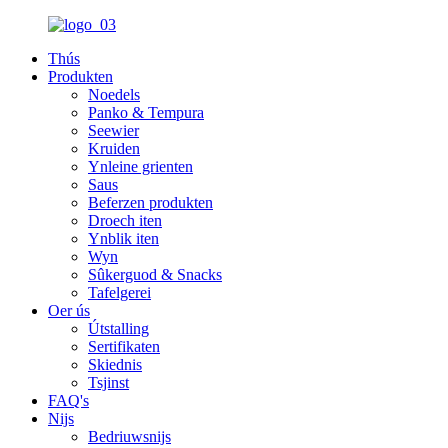
Thús
Produkten
Noedels
Panko & Tempura
Seewier
Kruiden
Ynleine grienten
Saus
Beferzen produkten
Droech iten
Ynblik iten
Wyn
Sûkerguod & Snacks
Tafelgerei
Oer ús
Útstalling
Sertifikaten
Skiednis
Tsjinst
FAQ's
Nijs
Bedriuwsnijs