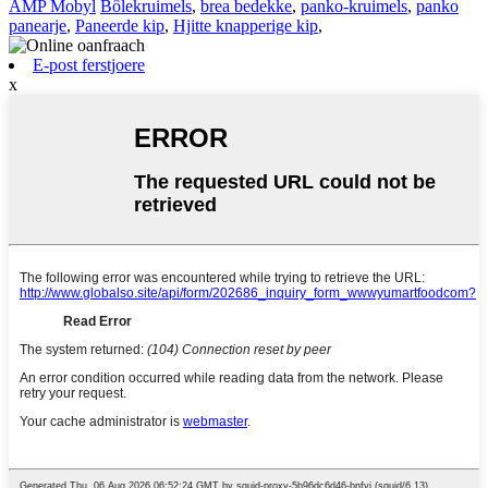
AMP Mobyl
Bôlekruimels
,
brea bedekke
,
panko-kruimels
,
panko
panearje
,
Paneerde kip
,
Hjitte knapperige kip
,
E-post ferstjoere
x