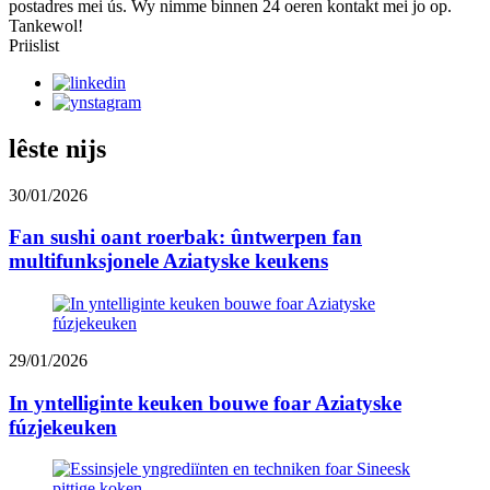
postadres mei ús. Wy nimme binnen 24 oeren kontakt mei jo op.
Tankewol!
Priislist
lêste nijs
30/01/2026
Fan sushi oant roerbak: ûntwerpen fan
multifunksjonele Aziatyske keukens
29/01/2026
In yntelliginte keuken bouwe foar Aziatyske
fúzjekeuken