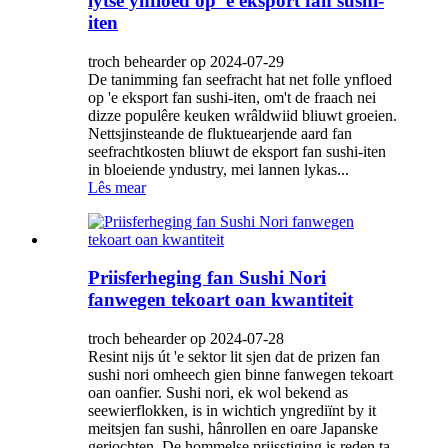
lytse ynfloed op 'e eksport fan sushi-
iten
troch behearder op 2024-07-29
De tanimming fan seefracht hat net folle ynfloed
op 'e eksport fan sushi-iten, om't de fraach nei
dizze populêre keuken wrâldwiid bliuwt groeien.
Nettsjinsteande de fluktuearjende aard fan
seefrachtkosten bliuwt de eksport fan sushi-iten
in bloeiende yndustry, mei lannen lykas...
Lês mear
Priisferheging fan Sushi Nori
fanwegen tekoart oan kwantiteit
troch behearder op 2024-07-28
Resint nijs út 'e sektor lit sjen dat de prizen fan
sushi nori omheech gien binne fanwegen tekoart
oan oanfier. Sushi nori, ek wol bekend as
seewierflokken, is in wichtich yngrediïnt by it
meitsjen fan sushi, hânrollen en oare Japanske
gerjochten. De hommelse priisstiging is reden ta