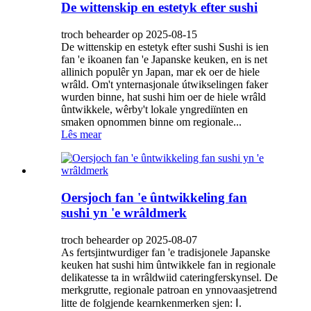
De wittenskip en estetyk efter sushi
troch behearder op 2025-08-15
De wittenskip en estetyk efter sushi Sushi is ien
fan 'e ikoanen fan 'e Japanske keuken, en is net
allinich populêr yn Japan, mar ek oer de hiele
wrâld. Om't ynternasjonale útwikselingen faker
wurden binne, hat sushi him oer de hiele wrâld
ûntwikkele, wêrby't lokale yngrediïnten en
smaken opnommen binne om regionale...
Lês mear
Oersjoch fan 'e ûntwikkeling fan
sushi yn 'e wrâldmerk
troch behearder op 2025-08-07
As fertsjintwurdiger fan 'e tradisjonele Japanske
keuken hat sushi him ûntwikkele fan in regionale
delikatesse ta in wrâldwiid cateringferskynsel. De
merkgrutte, regionale patroan en ynnovaasjetrend
litte de folgjende kearnkenmerken sjen: Ⅰ.