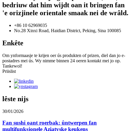
bedriuw dat him wijdt oan it bringen fan
'e orizjinele orientale smaak nei de wrâld.
+86 10 62969035
No.28 Xinxi Road, Haidian District, Peking, Sina 100085
Enkête
Om ynformaasje te krijen oer ús produkten of prizen, diel dan jo e-
postadres mei ús. Wy nimme binnen 24 oeren kontakt mei jo op.
Tankewol!
Priislist
lêste nijs
30/01/2026
Fan sushi oant roerbak: ûntwerpen fan
multifunksjonele Aziatyske keukens