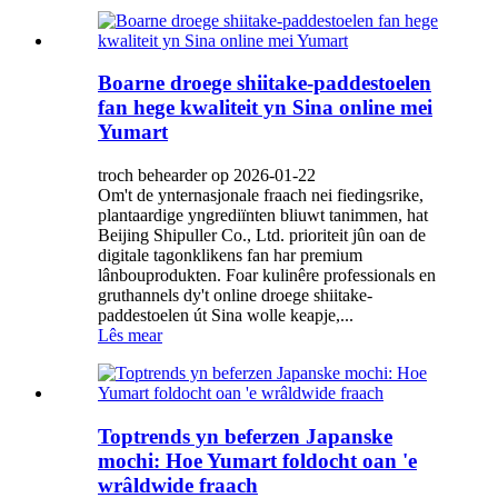
Boarne droege shiitake-paddestoelen
fan hege kwaliteit yn Sina online mei
Yumart
troch behearder op 2026-01-22
Om't de ynternasjonale fraach nei fiedingsrike,
plantaardige yngrediïnten bliuwt tanimmen, hat
Beijing Shipuller Co., Ltd. prioriteit jûn oan de
digitale tagonklikens fan har premium
lânbouprodukten. Foar kulinêre professionals en
gruthannels dy't online droege shiitake-
paddestoelen út Sina wolle keapje,...
Lês mear
Toptrends yn beferzen Japanske
mochi: Hoe Yumart foldocht oan 'e
wrâldwide fraach