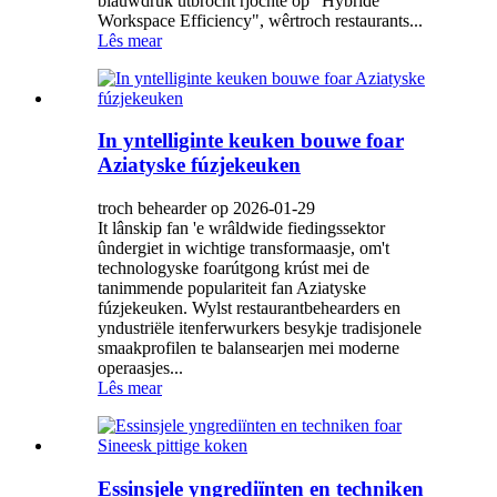
blauwdruk útbrocht rjochte op "Hybride
Workspace Efficiency", wêrtroch restaurants...
Lês mear
In yntelliginte keuken bouwe foar
Aziatyske fúzjekeuken
troch behearder op 2026-01-29
It lânskip fan 'e wrâldwide fiedingssektor
ûndergiet in wichtige transformaasje, om't
technologyske foarútgong krúst mei de
tanimmende populariteit fan Aziatyske
fúzjekeuken. Wylst restaurantbehearders en
yndustriële itenferwurkers besykje tradisjonele
smaakprofilen te balansearjen mei moderne
operaasjes...
Lês mear
Essinsjele yngrediïnten en techniken