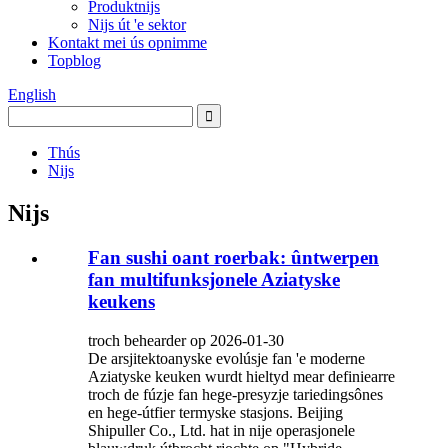
Produktnijs
Nijs út 'e sektor
Kontakt mei ús opnimme
Topblog
English
Thús
Nijs
Nijs
Fan sushi oant roerbak: ûntwerpen
fan multifunksjonele Aziatyske
keukens
troch behearder op 2026-01-30
De arsjitektoanyske evolúsje fan 'e moderne
Aziatyske keuken wurdt hieltyd mear definiearre
troch de fúzje fan hege-presyzje tariedingsônes
en hege-útfier termyske stasjons. Beijing
Shipuller Co., Ltd. hat in nije operasjonele