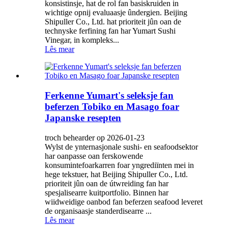
konsistinsje, hat de rol fan basiskruiden in
wichtige opnij evaluaasje ûndergien. Beijing
Shipuller Co., Ltd. hat prioriteit jûn oan de
technyske ferfining fan har Yumart Sushi
Vinegar, in kompleks...
Lês mear
Ferkenne Yumart's seleksje fan
beferzen Tobiko en Masago foar
Japanske resepten
troch behearder op 2026-01-23
Wylst de ynternasjonale sushi- en seafoodsektor
har oanpasse oan ferskowende
konsumintefoarkarren foar yngrediïnten mei in
hege tekstuer, hat Beijing Shipuller Co., Ltd.
prioriteit jûn oan de útwreiding fan har
spesjalisearre kuitportfolio. Binnen har
wiidweidige oanbod fan beferzen seafood leveret
de organisaasje standerdisearre ...
Lês mear