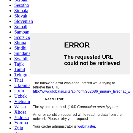
Sesotho
Sinhala
Slovak
Slovenian
Somali
Samoan
Scots Gaelic
Shona
Sindhi
Sundanese
Swahili
Tajik
Tamil
Telugu
Thai
Ukrainian
Urdu
Uzbek
Vietnamese
Welsh
Xhosa
Yiddish
Yoruba
Zulu