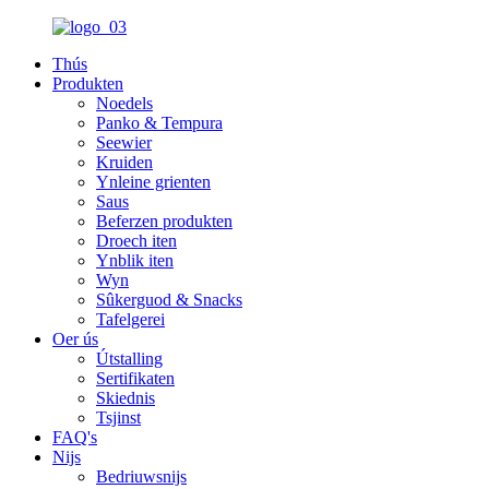
Thús
Produkten
Noedels
Panko & Tempura
Seewier
Kruiden
Ynleine grienten
Saus
Beferzen produkten
Droech iten
Ynblik iten
Wyn
Sûkerguod & Snacks
Tafelgerei
Oer ús
Útstalling
Sertifikaten
Skiednis
Tsjinst
FAQ's
Nijs
Bedriuwsnijs