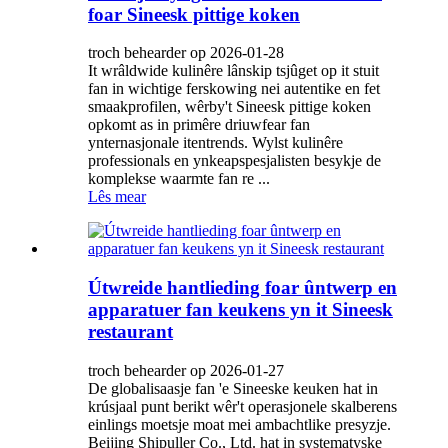
foar Sineesk pittige koken
troch behearder op 2026-01-28
It wrâldwide kulinêre lânskip tsjûget op it stuit
fan in wichtige ferskowing nei autentike en fet
smaakprofilen, wêrby't Sineesk pittige koken
opkomt as in primêre driuwfear fan
ynternasjonale itentrends. Wylst kulinêre
professionals en ynkeapspesjalisten besykje de
komplekse waarmte fan re ...
Lês mear
Útwreide hantlieding foar ûntwerp en
apparatuer fan keukens yn it Sineesk
restaurant
troch behearder op 2026-01-27
De globalisaasje fan 'e Sineeske keuken hat in
krúsjaal punt berikt wêr't operasjonele skalberens
einlings moetsje moat mei ambachtlike presyzje.
Beijing Shipuller Co., Ltd. hat in systematyske