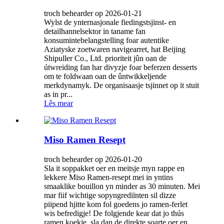
troch behearder op 2026-01-21
Wylst de ynternasjonale fiedingstsjinst- en
detailhannelsektor in taname fan
konsumintebelangstelling foar autentike
Aziatyske zoetwaren navigearret, hat Beijing
Shipuller Co., Ltd. prioriteit jûn oan de
útwreiding fan har divyzje foar beferzen desserts
om te foldwaan oan de ûntwikkeljende
merkdynamyk. De organisaasje tsjinnet op it stuit
as in pr...
Lês mear
Miso Ramen Resept
troch behearder op 2026-01-20
Sla it soppakket oer en meitsje myn rappe en
lekkere Miso Ramen-resept mei in yntins
smaaklike bouillon yn minder as 30 minuten. Mei
mar fiif wichtige sopyngrediïnten sil dizze
piipend hjitte kom fol goedens jo ramen-ferlet
wis befredigje! De folgjende kear dat jo thús
ramen koekje, sla dan de direkte soarte oer en