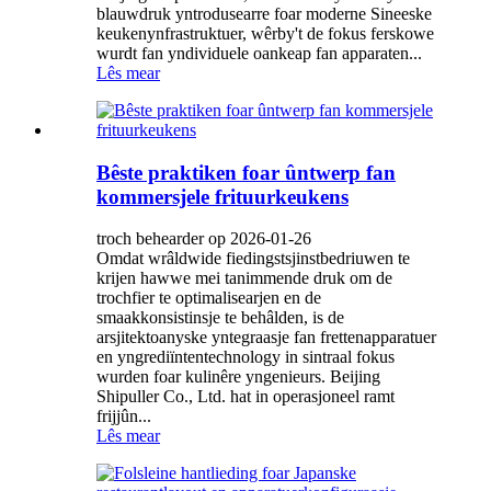
blauwdruk yntrodusearre foar moderne Sineeske
keukenynfrastruktuer, wêrby't de fokus ferskowe
wurdt fan yndividuele oankeap fan apparaten...
Lês mear
Bêste praktiken foar ûntwerp fan
kommersjele frituurkeukens
troch behearder op 2026-01-26
Omdat wrâldwide fiedingstsjinstbedriuwen te
krijen hawwe mei tanimmende druk om de
trochfier te optimalisearjen en de
smaakkonsistinsje te behâlden, is de
arsjitektoanyske yntegraasje fan frettenapparatuer
en yngrediïntentechnology in sintraal fokus
wurden foar kulinêre yngenieurs. Beijing
Shipuller Co., Ltd. hat in operasjoneel ramt
frijjûn...
Lês mear