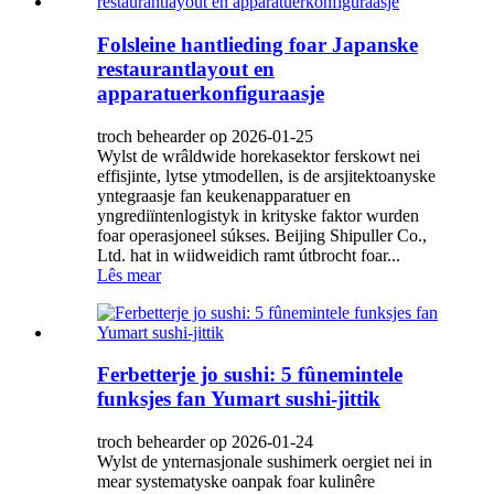
Folsleine hantlieding foar Japanske
restaurantlayout en
apparatuerkonfiguraasje
troch behearder op 2026-01-25
Wylst de wrâldwide horekasektor ferskowt nei
effisjinte, lytse ytmodellen, is de arsjitektoanyske
yntegraasje fan keukenapparatuer en
yngrediïntenlogistyk in krityske faktor wurden
foar operasjoneel súkses. Beijing Shipuller Co.,
Ltd. hat in wiidweidich ramt útbrocht foar...
Lês mear
Ferbetterje jo sushi: 5 fûnemintele
funksjes fan Yumart sushi-jittik
troch behearder op 2026-01-24
Wylst de ynternasjonale sushimerk oergiet nei in
mear systematyske oanpak foar kulinêre