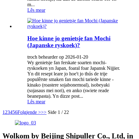
m...
Lês mear
Hoe kinne jo genietsje fan Mochi
(Japanske ryskoek)?
troch behearder op 2026-01-20
Wy genietsje fan ferskate soarten mochi-
ryskoeken yn Japan, foaral foar Japansk Nijjier.
Yn dit resept leare jo hoe't jo thús de trije
populêrste smaken fan mochi tariede kinne -
kinako (roastere sojabonemoal), isobeyaki
(sojasaus mei nori), en anko (swiete reade
beanepasta). Yn dizze post...
Lês mear
1
2
3
4
5
6
Folgjende >
>>
Side 1 / 22
Wolkom by Beijing Shipuller Co., Ltd, in