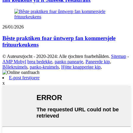
26/01/2026
Bêste praktiken foar ûntwerp fan kommersjele
frituurkeukens
© Auteursrjocht - 2020-2024: Alle rjochten foarbehâlden.
Sitemap
-
AMP Mobyl
brea bedekke
,
panko panearje
,
Paneerde kip
,
Bôlekruimels
,
panko-kruimels
,
Hjitte knapperige kip
,
E-post ferstjoere
x